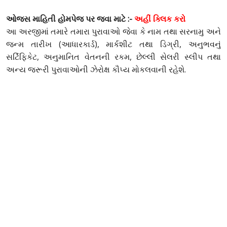
ઓજસ માહિતી હોમપેજ પર જવા માટે :-
અહીં ક્લિક કરો
આ અરજીમાં તમારે તમારા પુરાવાઓ જેવા કે નામ તથા સરનામુ અને
જન્મ તારીખ (આધારકાર્ડ), માર્કશીટ તથા ડિગ્રી, અનુભવનું
સર્ટિફિકેટ, અનુમાનિત વેતનની રકમ, છેલ્લી સેલરી સ્લીપ તથા
અન્ય જરૂરી પુરાવાઓની ઝેરોક્ષ કૌપ્ય મોકલવાની રહેશે.