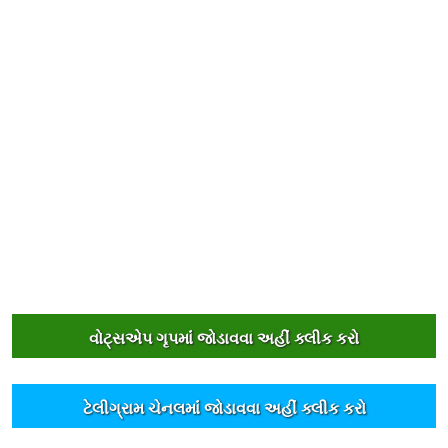
વોટ્સએપ ગૃપમાંં જોડાવવા અહીંં ક્લીક કરો
ટેલીગ્રામ ચેનલમાંં જોડાવવા અહીંં ક્લીક કરો