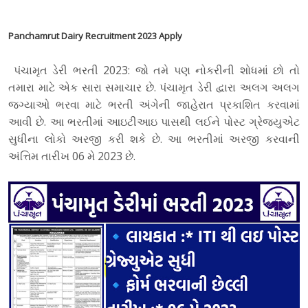
Panchamrut Dairy Recruitment 2023 Apply
પંચામૃત ડેરી ભરતી 2023: જો તમે પણ નોકરીની શોધમાં છો તો
તમારા માટે એક સારા સમાચાર છે. પંચામૃત ડેરી દ્વારા અલગ અલગ
જગ્યાઓ ભરવા માટે ભરતી અંગેની જાહેરાત પ્રકાશિત કરવામાં
આવી છે. આ ભરતીમાં આઇટીઆઇ પાસથી લઈને પોસ્ટ ગ્રેજ્યુએટ
સુધીના લોકો અરજી કરી શકે છે. આ ભરતીમાં અરજી કરવાની
અંત્તિમ તારીખ 06 મે 2023 છે.