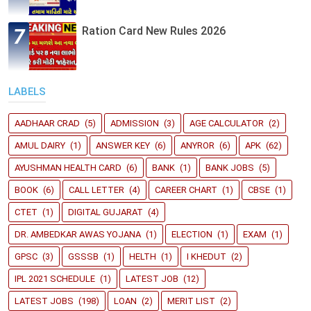
Ration Card New Rules 2026
LABELS
AADHAAR CRAD
(5)
ADMISSION
(3)
AGE CALCULATOR
(2)
AMUL DAIRY
(1)
ANSWER KEY
(6)
ANYROR
(6)
APK
(62)
AYUSHMAN HEALTH CARD
(6)
BANK
(1)
BANK JOBS
(5)
BOOK
(6)
CALL LETTER
(4)
CAREER CHART
(1)
CBSE
(1)
CTET
(1)
DIGITAL GUJARAT
(4)
DR. AMBEDKAR AWAS YOJANA
(1)
ELECTION
(1)
EXAM
(1)
GPSC
(3)
GSSSB
(1)
HELTH
(1)
I KHEDUT
(2)
IPL 2021 SCHEDULE
(1)
LATEST JOB
(12)
LATEST JOBS
(198)
LOAN
(2)
MERIT LIST
(2)