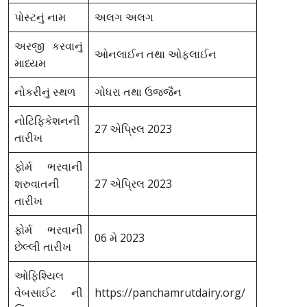
પોસ્ટનું નામ
અલગ અલગ
અરજી કરવાનું
ઓનલાઈન તથા ઓફલાઈન
માધ્યમ
નોકરીનું સ્થળ
ગોધરા તથા ઉજ્જૈન
નોટિફિકેશનની
27 એપ્રિલ 2023
તારીખ
ફોર્મ ભરવાની
શરુવાતની
27 એપ્રિલ 2023
તારીખ
ફોર્મ ભરવાની
06 મે 2023
છેલ્લી તારીખ
ઓફિશ્યિલ
વેબસાઈટ ની
https://panchamrutdairy.org/