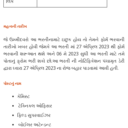
લિંક
મહત્વની તારીખ
જે ઉમ્મીદવરો આ ભરતીનામાટે ઇછુક હોય તો તેમને ફોર્મ ભરવાની
તારીખો ખબર હોવી જેમકે આ ભરતી માં 27 એપ્રિલ 2023 થી ફોર્મ
ભરવાની શરૂઆત થશે અને 06 મે 2023 સુધી આ ભરતી માટે તમે
પોતાનું ફ્રોમ ભરી શકો છો.આ ભરતી ની નોટિફિકેશન પંચામૃત ડેરી
દ્વારા ઘ્વારા 27 એપ્રિલ 2023 ના રોજ બહાર પાડવામાં આવી હતી.
પોસ્ટનું નામ
કેમિસ્ટ
ટેક્નિકલ ઓફિસર
ફિલ્ડ સુપરવાઈઝર
બોઈલર અટેન્ડન્ટ