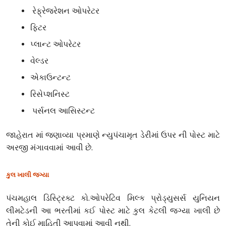
રેફ્રેજરેશન ઓપરેટર
ફિટર
પ્લાન્ટ ઓપરેટર
વેલ્ડર
એકાઉન્ટન્ટ
રિસેપ્શનિસ્ટ
પર્સનલ આસિસ્ટન્ટ
જાહેરાત માં જણાવ્યા પ્રમાણે ન્યુપંચામૃત ડેરીમાં ઉપર ની પોસ્ટ માટે
અરજી મંગાવવામાં આવી છે.
કુલ ખાલી જગ્યા
પંચમહાલ ડિસ્ટ્રિક્ટ કો.ઓપરેટિવ મિલ્ક પ્રોડ્યુસર્સ યુનિયન
લીમટેડની આ ભરતીમાં કઈ પોસ્ટ માટે કુલ કેટલી જગ્યા ખાલી છે
તેની કોઈ માહિતી આપવામાં આવી નથી.