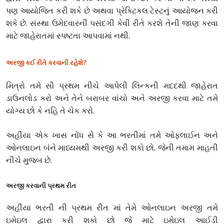
પણ આયોજિત કરી શકે છે અથવા પ્રેક્ટિકલ ટેસ્ટનું આયોજન કરી
શકે છે. સંસ્થા ઉમેદવારની પસંદગી કેવી રીતે કરશે તેની જાણ કરવા
માટે જાહેરાતમાં સ્પષ્ટતા આપવામાં નથી.
અરજી કઈ રીતે કરવાની રહેશે?
મિત્રો તમે સૌ પ્રથમ નીચે આપેલી લિન્કની મદદથી જાહેરાત
ડાઉનલોડ કરો અને તેને બરાબર વાંચો અને અરજી કરવા માટે તમે
યોગ્ય છો કે નહિ તે ચેક કરો.
અહીંયા એક ખાસ નોંધ સે કે આ ભરતીમાં તમે ઓફલાઈન અને
ઓનલાઇન બંને માધ્યમથી અરજી કરી શકો છો. જેની તમામ માહતી
નીચે મુજબ છે.
અરજી કરવાની પ્રથમ રીત
અહીંયા ભરતી ની પ્રથમ રીત માં તેમે ઓનલાઇન અરજી તમે
ઇમેઇલ દ્વારા કરી શકો છો જે માટે ઇમેઇલ આઈડી