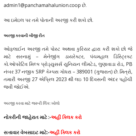
admin1@panchamahalunion.coop છે.
આ ઇમેઇલ પર તમે પોતાની અરજી કરી શકો છો.
અરજી કરવાની બીજી રીત
ઓફલાઈન અરજી તમે પોસ્ટ અથવા કુરિયર દ્વારા કરી શકો છો જે
માટે સરનામું – મેનેજીંગ ડાયરેક્ટર, પંચમહાલ ડિસ્ટ્રિક્ટ
કો.ઓપરેટિવ મિલ્ક પ્રોડ્યુસર્સ યુનિયન લીમટેડ, લુણાવાડા રોડ, PB
નંબર 37 નજીક SRP કેમ્પસ ગોધરા – 389001 (ગુજરાત) છે. મિત્રો,
તમારી અરજી 27 એપ્રિલ 2023 થી લઇ 10 દિવસની અંદર પહોંચી
જવી જોઈએ.
અરજી કરવા માટે જરૂરી લિંક: ખોલો
નોકરીની જાહેરાત માટે :-
અહીં ક્લિક કરો
સત્તાવાર
વેબસાઇટ માટે:-
અહીં ક્લિક કરો