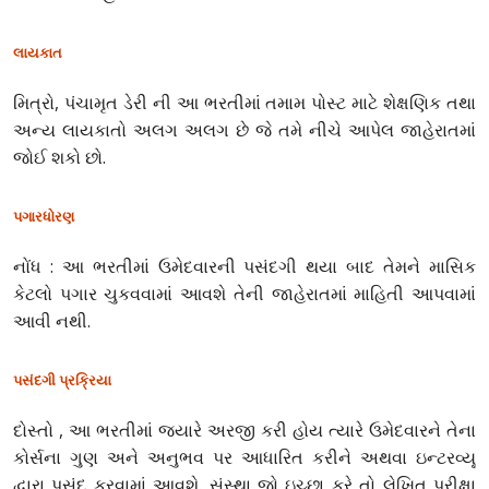
લાયકાત
મિત્રો, પંચામૃત ડેરી ની આ ભરતીમાં તમામ પોસ્ટ માટે શેક્ષણિક તથા
અન્ય લાયકાતો અલગ અલગ છે જે તમે નીચે આપેલ જાહેરાતમાં
જોઈ શકો છો.
પગારધોરણ
નોંધ : આ ભરતીમાં ઉમેદવારની પસંદગી થયા બાદ તેમને માસિક
કેટલો પગાર ચુકવવામાં આવશે તેની જાહેરાતમાં માહિતી આપવામાં
આવી નથી.
પસંદગી પ્રક્રિયા
દોસ્તો , આ ભરતીમાં જ્યારે અરજી કરી હોય ત્યારે ઉમેદવારને તેના
કોર્સના ગુણ અને અનુભવ પર આધારિત કરીને અથવા ઇન્ટરવ્યૂ
દ્વારા પસંદ કરવામાં આવશે. સંસ્થા જો ઇચ્છા કરે તો લેખિત પરીક્ષા